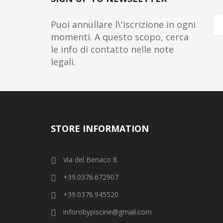
Puoi annullare l\'iscrizione in ogni
momenti. A questo scopo, cerca
le info di contatto nelle note
legali.
STORE INFORMATION
Via del Benaco 8
+39.0376.672907
+39.0376.945520
inforobypiscine@gmail.com