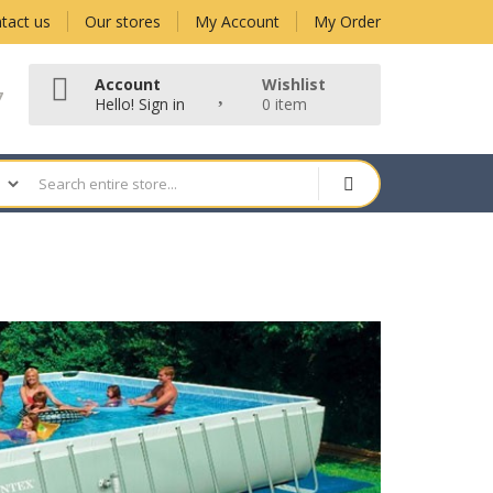
tact us
Our stores
My Account
My Order
Account
Wishlist
7
Hello!
Sign in
0 item