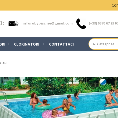
Con
I:
inforobypiscine@gmail.com
(+39) 0376 67 29 0
ORI
CLORINATORI
CONTATTACI
LARI