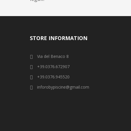
STORE INFORMATION
Via del Benaco 8
+39.0376.672907
+39.0376.945520
inforobypiscine@gmail.com