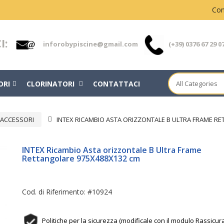
Con
I:
inforobypiscine@gmail.com
(+39) 0376 67 29 0
ORI
CLORINATORI
CONTATTACI
 ACCESSORI
INTEX RICAMBIO ASTA ORIZZONTALE B ULTRA FRAME R
INTEX Ricambio Asta orizzontale B Ultra Frame
Rettangolare 975X488X132 cm
Cod. di Riferimento: #10924
Politiche per la sicurezza (modificale con il modulo Rassicur