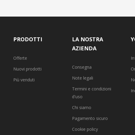
PRODOTTI
LA NOSTRA
Y
AZIENDA
Offerte
In
Consegna
Nuovi prodotti
Or
Note legali
Più venduti
No
Termini e condizioni
In
d'uso
Chi siamo
Pagamento sicuro
Cookie policy