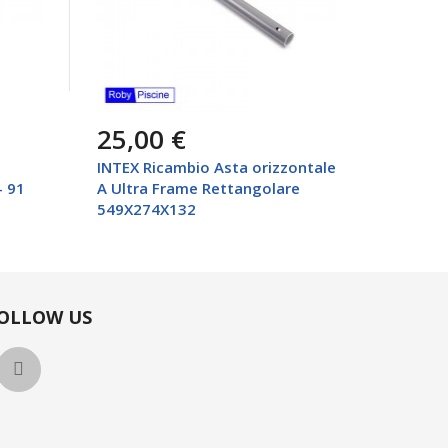
25,00 €
0,00
INTEX Ricambio Asta orizzontale
Intex Li
- 91
A Ultra Frame Rettangolare
457x10
549X274X132
OLLOW US