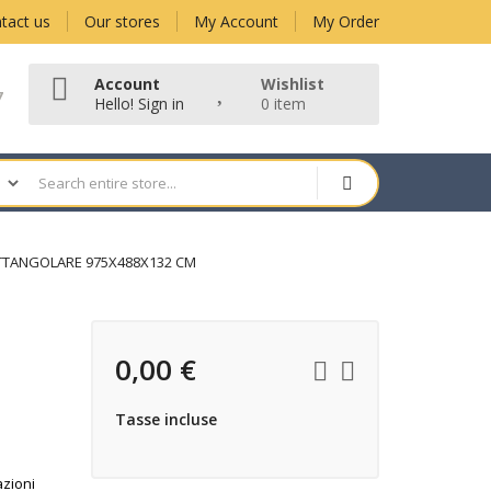
tact us
Our stores
My Account
My Order
Account
Wishlist
7
Hello!
Sign in
0 item
ETTANGOLARE 975X488X132 CM
0,00 €
Tasse incluse
azioni