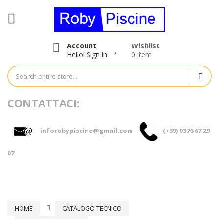
Account
Wishlist
Hello!
Sign in
0 item
CONTATTACI:
inforobypiscine@gmail.com
(+39) 0376 67 29
07
HOME
CATALOGO TECNICO